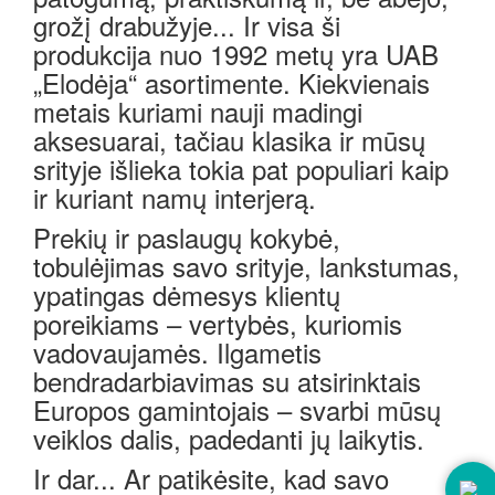
grožį drabužyje... Ir visa ši
produkcija nuo 1992 metų yra UAB
„Elodėja“ asortimente. Kiekvienais
metais kuriami nauji madingi
aksesuarai, tačiau klasika ir mūsų
srityje išlieka tokia pat populiari kaip
ir kuriant namų interjerą.
Prekių ir paslaugų kokybė,
tobulėjimas savo srityje, lankstumas,
ypatingas dėmesys klientų
poreikiams – vertybės, kuriomis
vadovaujamės. Ilgametis
bendradarbiavimas su atsirinktais
Europos gamintojais – svarbi mūsų
veiklos dalis, padedanti jų laikytis.
Ir dar... Ar patikėsite, kad savo