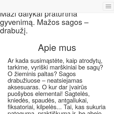
Tog
Maži dalykai praturtina
nav
gyvenimą. Mažos sagos –
drabužį.
Apie mus
Ar kada susimąstėte, kaip atrodytų,
tarkime, vyriški marškiniai be sagų?
O žieminis paltas? Sagos
drabužiuose – neatsiejamas
aksesuaras. O kur dar įvairūs
puošybos elementai! Sagtelės,
kniedės, spaudės, antgaliukai,
fiksatoriai, kilpelės... Tai, kas sukuria
patogumą, praktiškumą ir, be abejo,